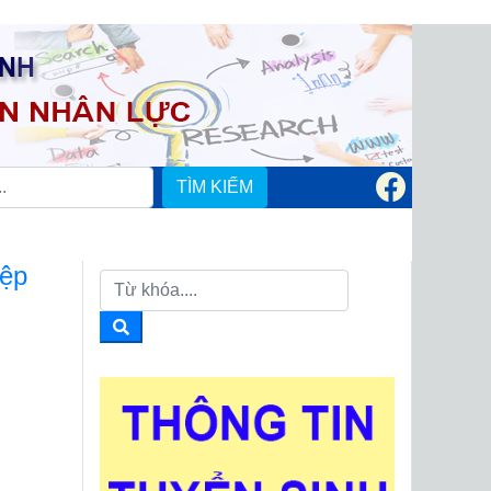
TÌM KIẾM
iệp