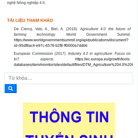
nghệ Nông nghiệp 4.0.
TÀI LIỆU THAM KHẢO
De Clercq, Vats, A., Biel, A. (2018).
Agriculture 4.0: the future of
farming technology.
World Government Summit.
https://www.worldgovernmentsummit.org/api/publications/document?
id=95df8ac4-e97c-6578-b2f8-ff0000a7ddb6
European Commission (2017).
Industry 4.0 in agriculture: Focus on
IoT aspects.
https://ec.europa.eu/growth/tools-
databases/dem/monitor/sites/default/files/DTM_Agriculture%204.0%20Io