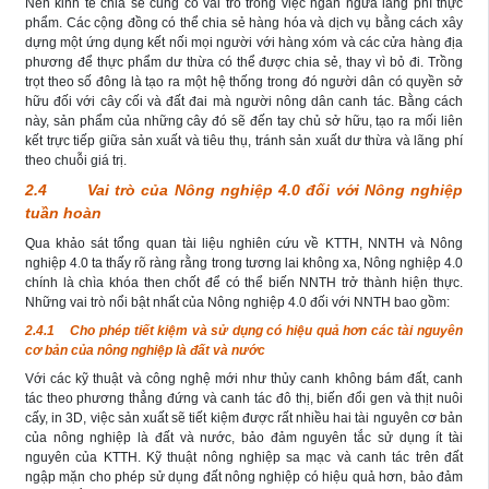
Nền kinh tế chia sẻ cũng có vai trò trong việc ngăn ngừa lãng phí thực
phẩm. Các cộng đồng có thể chia sẻ hàng hóa và dịch vụ bằng cách xây
dựng một ứng dụng kết nối mọi người với hàng xóm và các cửa hàng địa
phương để thực phẩm dư thừa có thể được chia sẻ, thay vì bỏ đi. Trồng
trọt theo số đông là tạo ra một hệ thống trong đó người dân có quyền sở
hữu đối với cây cối và đất đai mà người nông dân canh tác. Bằng cách
này, sản phẩm của những cây đó sẽ đến tay chủ sở hữu, tạo ra mối liên
kết trực tiếp giữa sản xuất và tiêu thụ, tránh sản xuất dư thừa và lãng phí
theo chuỗi giá trị.
2.4 Vai trò của Nông nghiệp 4.0 đối với Nông nghiệp
tuần hoàn
Qua khảo sát tổng quan tài liệu nghiên cứu về KTTH, NNTH và Nông
nghiệp 4.0 ta thấy rõ ràng rằng trong tương lai không xa, Nông nghiệp 4.0
chính là chìa khóa then chốt để có thể biến NNTH trở thành hiện thực.
Những vai trò nổi bật nhất của Nông nghiệp 4.0 đối với NNTH bao gồm:
2.4.1 Cho phép tiết kiệm và sử dụng có hiệu quả hơn các tài nguyên
cơ bản của nông nghiệp là đất và nước
Với các kỹ thuật và công nghệ mới như thủy canh không bám đất, canh
tác theo phương thẳng đứng và canh tác đô thị, biến đổi gen và thịt nuôi
cấy, in 3D, việc sản xuất sẽ tiết kiệm được rất nhiều hai tài nguyên cơ bản
của nông nghiệp là đất và nước, bảo đảm nguyên tắc sử dụng ít tài
nguyên của KTTH. Kỹ thuật nông nghiệp sa mạc và canh tác trên đất
ngập mặn cho phép sử dụng đất nông nghiệp có hiệu quả hơn, bảo đảm