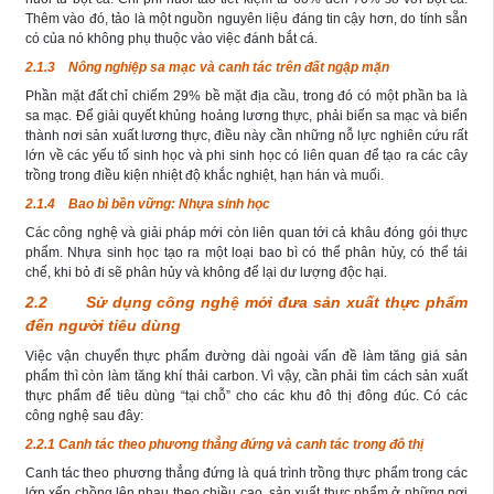
Thêm vào đó, tảo là một nguồn nguyên liệu đáng tin cậy hơn, do tính sẵn
có của nó không phụ thuộc vào việc đánh bắt cá.
2.1.3 Nông nghiệp sa mạc và canh tác trên đất ngập mặn
Phần mặt đất chỉ chiếm 29% bề mặt địa cầu, trong đó có một phần ba là
sa mạc. Để giải quyết khủng hoảng lương thực, phải biến sa mạc và biển
thành nơi sản xuất lương thực, điều này cần những nỗ lực nghiên cứu rất
lớn về các yếu tố sinh học và phi sinh học có liên quan để tạo ra các cây
trồng trong điều kiện nhiệt độ khắc nghiệt, hạn hán và muối.
2.1.4 Bao bì bền vững: Nhựa sinh học
Các công nghệ và giải pháp mới còn liên quan tới cả khâu đóng gói thực
phẩm. Nhựa sinh học tạo ra một loại bao bì có thể phân hủy, có thể tái
chế, khi bỏ đi sẽ phân hủy và không để lại dư lượng độc hại.
2.2 Sử dụng công nghệ mới đưa sản xuất thực phẩm
đến người tiêu dùng
Việc vận chuyển thực phẩm đường dài ngoài vấn đề làm tăng giá sản
phẩm thì còn làm tăng khí thải carbon. Vì vậy, cần phải tìm cách sản xuất
thực phẩm để tiêu dùng “tại chỗ” cho các khu đô thị đông đúc. Có các
công nghệ sau đây:
2.2.1 Canh tác theo phương thẳng đứng và canh tác trong đô thị
Canh tác theo phương thẳng đứng là quá trình trồng thực phẩm trong các
lớp xếp chồng lên nhau theo chiều cao, sản xuất thực phẩm ở những nơi