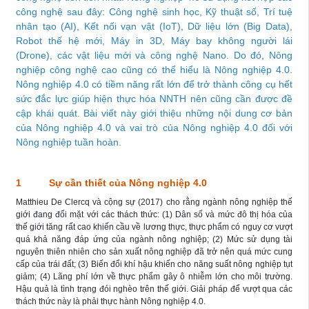
công nghệ sau đây: Công nghệ sinh học, Kỹ thuật số, Trí tuệ
nhân tạo (AI), Kết nối vạn vật (IoT), Dữ liệu lớn (Big Data),
Robot thế hệ mới, Máy in 3D, Máy bay không người lái
(Drone), các vật liệu mới và công nghệ Nano. Do đó, Nông
nghiệp công nghệ cao cũng có thể hiểu là Nông nghiệp 4.0.
Nông nghiệp 4.0 có tiềm năng rất lớn để trở thành công cụ hết
sức đắc lực giúp hiện thực hóa NNTH nên cũng cần được đề
cập khái quát. Bài viết này giới thiệu những nội dung cơ bản
của Nông nghiệp 4.0 và vai trò của Nông nghiệp 4.0 đối với
Nông nghiệp tuần hoàn.
1 Sự cần thiết của Nông nghiệp 4.0
Matthieu De Clercq và cộng sự (2017) cho rằng ngành nông nghiệp thế
giới đang đối mặt với các thách thức: (1) Dân số và mức đô thị hóa của
thế giới tăng rất cao khiến cầu về lương thực, thực phẩm có nguy cơ vượt
quá khả năng đáp ứng của ngành nông nghiệp; (2) Mức sử dụng tài
nguyên thiên nhiên cho sản xuất nông nghiệp đã trở nên quá mức cung
cấp của trái đất; (3) Biến đổi khí hậu khiến cho năng suất nông nghiệp tụt
giảm; (4) Lãng phí lớn về thực phẩm gây ô nhiễm lớn cho môi trường.
Hậu quả là tình trạng đói nghèo trên thế giới. Giải pháp để vượt qua các
thách thức này là phải thực hành Nông nghiệp 4.0.