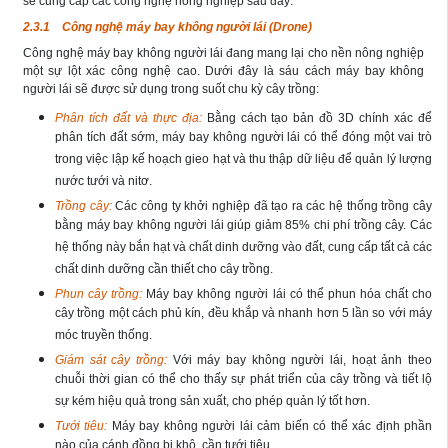
sẽ cung cấp các công nghệ nông nghiệp sau đây:
2.3.1 Công nghệ máy bay không người lái (Drone)
Công nghệ máy bay không người lái đang mang lại cho nền nông nghiệp
một sự lột xác công nghệ cao. Dưới đây là sáu cách máy bay không
người lái sẽ được sử dụng trong suốt chu kỳ cây trồng:
Phân tích đất và thực địa:
Bằng cách tạo bản đồ 3D chính xác để
phân tích đất sớm, máy bay không người lái có thể đóng một vai trò
trong việc lập kế hoạch gieo hạt và thu thập dữ liệu để quản lý lượng
nước tưới và nitơ.
Trồng cây:
Các công ty khởi nghiệp đã tạo ra các hệ thống trồng cây
bằng máy bay không người lái giúp giảm 85% chi phí trồng cây. Các
hệ thống này bắn hạt và chất dinh dưỡng vào đất, cung cấp tất cả các
chất dinh dưỡng cần thiết cho cây trồng.
Phun cây trồng:
Máy bay không người lái có thể phun hóa chất cho
cây trồng một cách phủ kín, đều khắp và nhanh hơn 5 lần so với máy
móc truyền thống.
Giám sát cây trồng:
Với máy bay không người lái, hoạt ảnh theo
chuỗi thời gian có thể cho thấy sự phát triển của cây trồng và tiết lộ
sự kém hiệu quả trong sản xuất, cho phép quản lý tốt hơn.
Tưới tiêu:
Máy bay không người lái cảm biến có thể xác định phần
nào của cánh đồng bị khô, cần tưới tiêu.