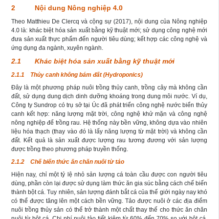
2 Nội dung Nông nghiệp 4.0
Theo Matthieu De Clercq và cộng sự (2017), nội dung của Nông nghiệp
4.0 là: khác biệt hóa sản xuất bằng kỹ thuật mới; sử dụng công nghệ mới
đưa sản xuất thực phẩm đến người tiêu dùng; kết hợp các công nghệ và
ứng dụng đa ngành, xuyên ngành.
2.1 Khác biệt hóa sản xuất bằng kỹ thuật mới
2.1.1 Thủy canh không bám đất (Hydroponics)
Đây là một phương pháp nuôi trồng thủy canh, trồng cây mà không cần
đất, sử dụng dung dịch dinh dưỡng khoáng trong dung môi nước. Ví dụ,
Công ty Sundrop có trụ sở tại Úc đã phát triển công nghệ nước biển thủy
canh kết hợp: năng lượng mặt trời, công nghệ khử mặn và công nghệ
nông nghiệp để trồng rau. Hệ thống này bền vững, không dựa vào nhiên
liệu hóa thạch (thay vào đó là lấy năng lượng từ mặt trời) và không cần
đất. Kết quả là sản xuất được lượng rau tương đương với sản lượng
được trồng theo phương pháp truyền thống.
2.1.2 Chế biến thức ăn chăn nuôi từ tảo
Hiện nay, chỉ một tỷ lệ nhỏ sản lượng cá toàn cầu được con người tiêu
dùng, phần còn lại được sử dụng làm thức ăn gia súc bằng cách chế biến
thành bột cá. Tuy nhiên, sản lượng đánh bắt cá của thế giới ngày nay khó
có thể được tăng lên một cách bền vững. Tảo được nuôi ở các địa điểm
nuôi trồng thủy sản có thể trở thành một chất thay thế cho thức ăn chăn
nuôi từ bột cá. Chi phí nuôi tảo tiết kiệm từ 60% đến 70% so với bột cá.