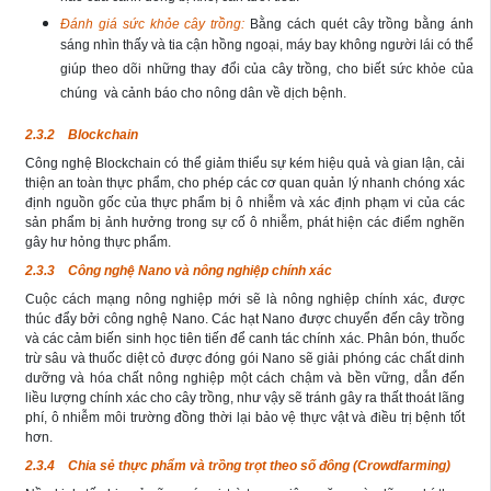
Đánh giá sức khỏe cây trồng:
Bằng cách quét cây trồng bằng ánh
sáng nhìn thấy và tia cận hồng ngoại, máy bay không người lái có thể
giúp theo dõi những thay đổi của cây trồng, cho biết sức khỏe của
chúng và cảnh báo cho nông dân về dịch bệnh.
2.3.2 Blockchain
Công nghệ Blockchain có thể giảm thiểu sự kém hiệu quả và gian lận, cải
thiện an toàn thực phẩm, cho phép các cơ quan quản lý nhanh chóng xác
định nguồn gốc của thực phẩm bị ô nhiễm và xác định phạm vi của các
sản phẩm bị ảnh hưởng trong sự cố ô nhiễm, phát hiện các điểm nghẽn
gây hư hỏng thực phẩm.
2.3.3 Công nghệ Nano và nông nghiệp chính xác
Cuộc cách mạng nông nghiệp mới sẽ là nông nghiệp chính xác, được
thúc đẩy bởi công nghệ Nano. Các hạt Nano được chuyển đến cây trồng
và các cảm biến sinh học tiên tiến để canh tác chính xác. Phân bón, thuốc
trừ sâu và thuốc diệt cỏ được đóng gói Nano sẽ giải phóng các chất dinh
dưỡng và hóa chất nông nghiệp một cách chậm và bền vững, dẫn đến
liều lượng chính xác cho cây trồng, như vậy sẽ tránh gây ra thất thoát lãng
phí, ô nhiễm môi trường đồng thời lại bảo vệ thực vật và điều trị bệnh tốt
hơn.
2.3.4 Chia sẻ thực phẩm và trồng trọt theo số đông (Crowdfarming)