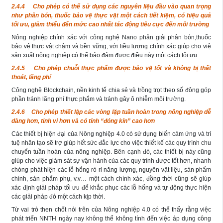
2.4.4 Cho phép có thể sử dụng các nguyên liệu đầu vào quan trọng
như phân bón, thuốc bảo vệ thực vật một cách tiết kiệm, có hiệu quả
tối ưu, giảm thiểu đến mức cao nhất tác động tiêu cực đến môi trường
Nông nghiệp chính xác với công nghệ Nano phân giải phân bón,thuốc
bảo vệ thực vật chậm và bền vững, với liều lượng chính xác giúp cho việ
sản xuất nông nghiệp có thể bảo đảm được điều này một cách tối ưu.
2.4.5 Cho phép chuỗi thực phẩm được bảo vệ tốt và không bị thất
thoát, lãng phí
Công nghệ Blockchain, nền kinh tế chia sẻ và trồng trọt theo số đông góp
phần tránh lãng phí thực phẩm và tránh gây ô nhiễm môi trường.
2.4.6 Cho phép thiết lập các vòng lặp tuần hoàn trong nông nghiệp dễ
dàng hơn, tinh vi hơn và có tính “đóng kín” cao hơn
Các thiết bị hiện đại của Nông nghiệp 4.0 có sử dụng biến cảm ứng và trí
tuệ nhân tạo sẽ trợ giúp hết sức đắc lực cho việc thiết kế các quy trình chu
chuyển tuần hoàn của nông nghiệp. Bên cạnh đó, các thiết bị này cũng
giúp cho việc giám sát sự vận hành của các quy trình được tốt hơn, nhanh
chóng phát hiện các lỗ hổng rò rỉ năng lượng, nguyên vật liệu, sản phẩm
chính, sản phẩm phụ, v.v… một cách chính xác, đồng thời cũng sẽ giúp
xác định giải pháp tối ưu để khắc phục các lỗ hổng và tự động thực hiện
các giải pháp đó một cách kịp thời.
Từ vai trò then chốt nói trên của Nông nghiệp 4.0 có thể thấy rằng việc
phát triển NNTH ngày nay không thể không tính đến việc áp dụng công