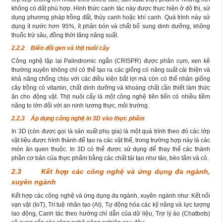
không có đất phù hợp. Hình thức canh tác này được thực hiện ở đô thị, sử
dụng phương pháp trồng đất, thủy canh hoặc khí canh. Quá trình này sử
dụng ít nước hơn 95%, ít phân bón và chất bổ sung dinh dưỡng, không
thuốc trừ sâu, đồng thời tăng năng suất.
2.2.2 Biến đổi gen và thịt nuôi cấy
Công nghệ lặp lại Palindromic ngắn (CRISPR) được phân cụm, xen kẽ
thường xuyên không chỉ có thể tạo ra các giống có năng suất cải thiện và
khả năng chống chịu với các điều kiện bất lợi mà còn có thể nhân giống
cây trồng có vitamin, chất dinh dưỡng và khoáng chất cần thiết làm thức
ăn cho động vật. Thịt nuôi cấy là một công nghệ tiên tiến có nhiều tiềm
năng to lớn đối với an ninh lương thực, môi trường.
2.2.3 Áp dụng công nghệ in 3D vào thực phẩm
In 3D (còn được gọi là sản xuất phụ gia) là một quá trình theo đó các lớp
vật liệu được hình thành để tạo ra các vật thể, trong trường hợp này là các
món ăn quen thuộc. In 3D có thể được sử dụng để thay thế các thành
phần cơ bản của thực phẩm bằng các chất tái tạo như tảo, bèo tấm và cỏ.
2.3 Kết hợp các công nghệ và ứng dụng đa ngành,
xuyên ngành
Kết hợp các công nghệ và ứng dụng đa ngành, xuyên ngành như: Kết nối
vạn vật (IoT), Trí tuệ nhân tạo (AI), Tự động hóa các kỹ năng và lực lượng
lao động, Canh tác theo hướng chỉ dẫn của dữ liệu, Trợ lý ảo (Chatbots)