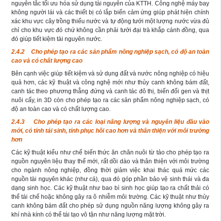
nguyên tắc tối ưu hóa sử dụng tài nguyên của KTTH. Công nghệ máy bay
không người lái và các thiết bị có lắp biến cảm ứng giúp phát hiện chính
xác khu vực cây trồng thiếu nước và tự động tưới một lượng nước vừa đủ
chỉ cho khu vực đó chứ không cần phải tưới đại trà khắp cánh đồng, qua
đó giúp tiết kiệm tài nguyên nước.
2.4.2 Cho phép tạo ra các sản phẩm nông nghiệp sạch, có độ an toàn
cao và có chất lượng cao
Bên cạnh việc giúp tiết kiệm và sử dụng đất và nước nông nghiệp có hiệu
quả hơn, các kỹ thuật và công nghệ mới như thủy canh không bám đất,
canh tác theo phương thẳng đứng và canh tác đô thị, biến đổi gen và thịt
nuôi cấy, in 3D còn cho phép tạo ra các sản phẩm nông nghiệp sạch, có
độ an toàn cao và có chất lượng cao.
2.4.3 Cho phép tạo ra các loại năng lượng và nguyên liệu đầu vào
mới, có tính tái sinh, tính phục hồi cao hơn và thân thiện với môi trường
hơn
Các kỹ thuật kiểu như chế biến thức ăn chăn nuôi từ tảo cho phép tạo ra
nguồn nguyên liệu thay thế mới, rất dồi dào và thân thiện với môi trường
cho ngành nông nghiệp, đồng thời giảm việc khai thác quá mức các
nguồn tài nguyên khác (như cá), qua đó góp phần bảo vệ sinh thái và đa
dạng sinh học. Các kỹ thuật như bao bì sinh học giúp tạo ra chất thải có
thể tái chế hoặc không gây ra ô nhiễm môi trường. Các kỹ thuật như thủy
canh không bám đất cho phép sử dụng nguồn năng lượng không gây ra
khí nhà kính có thể tái tạo vô tận như năng lượng mặt trời.