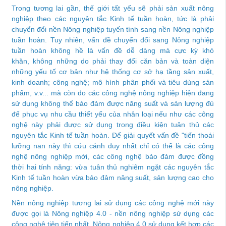
Trong tương lai gần, thế giới tất yếu sẽ phải sản xuất nông
nghiệp theo các nguyên tắc Kinh tế tuần hoàn, tức là phải
chuyển đổi nền Nông nghiệp tuyến tính sang nền Nông nghiệp
tuần hoàn. Tuy nhiên, vấn đề chuyển đổi sang Nông nghiệp
tuần hoàn không hề là vấn đề dễ dàng mà cực kỳ khó
khăn, không những do phải thay đổi căn bản và toàn diện
những yếu tố cơ bản như hệ thống cơ sở hạ tầng sản xuất,
kinh doanh; công nghệ; mô hình phân phối và tiêu dùng sản
phẩm, v.v... mà còn do các công nghệ nông nghiệp hiện đang
sử dụng không thể bảo đảm được năng suất và sản lượng đủ
để phục vụ nhu cầu thiết yếu của nhân loại nếu như các công
nghệ này phải được sử dụng trong điều kiện tuân thủ các
nguyên tắc Kinh tế tuần hoàn. Để giải quyết vấn đề "tiến thoái
lưỡng nan này thì cứu cánh duy nhất chỉ có thể là các công
nghệ nông nghiệp mới, các công nghệ bảo đảm được đồng
thời hai tính năng: vừa tuân thủ nghiêm ngặt các nguyên tắc
Kinh tế tuần hoàn vừa bảo đảm năng suất, sản lượng cao cho
nông nghiệp.
Nền nông nghiệp tương lai sử dụng các công nghệ mới này
được gọi là Nông nghiệp 4.0 - nền nông nghiệp sử dụng các
công nghệ tiên tiến nhất. Nông nghiệp 4.0 sử dụng kết hợp các