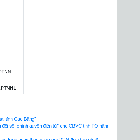
& PTNNL
&PTNNL
tại tỉnh Cao Bằng”
 đổi số, chính quyền điện tử” cho CBVC tỉnh TQ năm
xây dựng nông thôn mới năm 2024 (lớp thứ nhất)