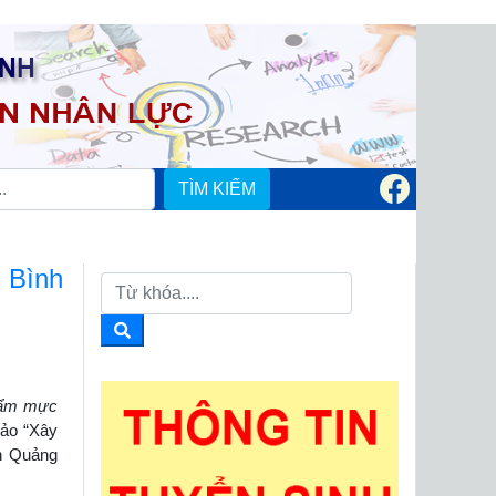
TÌM KIẾM
 Bình
hẩm mực
hảo “Xây
nh Quảng