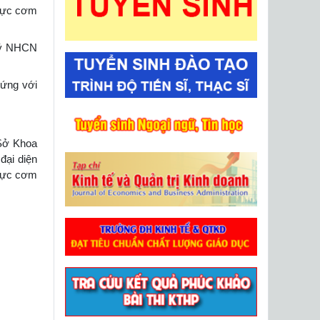
Mực cơm
ký NHCN
ứng với
 Sở Khoa
đại diện
 Mực cơm