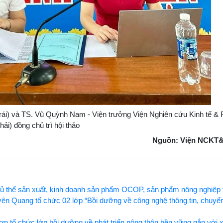
i) và TS. Vũ Quỳnh Nam - Viện trưởng Viện Nghiên cứu Kinh tế 
hải) đồng chủ trì hội thảo
Nguồn: Viện NCKT
 chủ thể sản xuất, kinh doanh sản phẩm OCOP, sản phẩm nông nghiệp 
n Quang tổ chức 02 lớp “Bồi dưỡng về công nghệ thông tin, chuyển
tổ chức lớp bồi dưỡng về phát triển nông thôn bền vững gắn với 