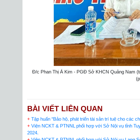
Đ/c Phan Thị Á Kim - PGĐ Sở KHCN Quảng Nam (trá
(p
BÀI VIẾT LIÊN QUAN
+
Tập huấn “Bảo hộ, phát triển tài sản trí tuệ cho các
+
Viện NCKT & PTNNL phối hợp với Sở Nội vụ tỉnh Tuyê
2024.
+
Viện NCKT & PTNNL phối hợp với Sở Nội vụ Lạng Sơn 