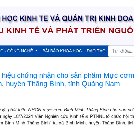
ỌC - CÔNG NGHỆ
BÀI BÁO KHOA HỌC
ĐÀO TẠO
n hiệu chứng nhận cho sản phẩm Mực cơm
nh, huyện Thăng Bình, tỉnh Quảng Nam
 lý, phát triển NHCN mực cơm Bình Minh Thăng Bình cho sản p
u ngày 18/7/2024 Viện Nghiên cứu Kinh tế & PTNNL tổ chức hội t
Bình Minh Thăng Bình” tại xã Bình Minh, huyện Thăng Bình, tỉ