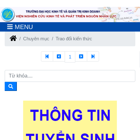
MENU
Chuyên mục
Trao đổi kiến thức
1