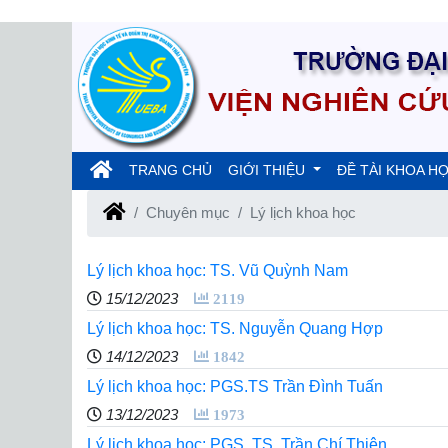
(current)
TRANG CHỦ
GIỚI THIỆU
ĐỀ TÀI KHOA H
Chuyên mục
Lý lịch khoa học
Lý lịch khoa học: TS. Vũ Quỳnh Nam
15/12/2023
2119
Lý lịch khoa học: TS. Nguyễn Quang Hợp
14/12/2023
1842
Lý lịch khoa học: PGS.TS Trần Đình Tuấn
13/12/2023
1973
Lý lịch khoa học: PGS. TS. Trần Chí Thiện