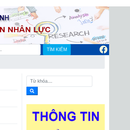
TÌM KIẾM